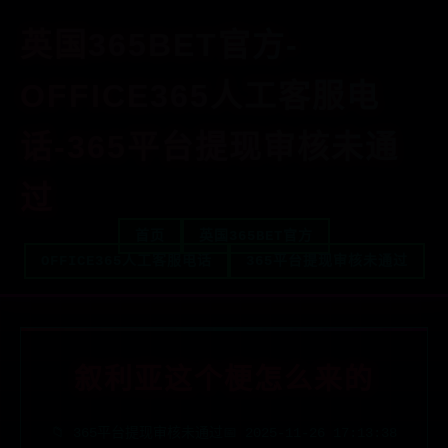
英国365BET官方-
OFFICE365人工客服电
话-365平台提现审核未通
过
首页
英国365BET官方
OFFICE365人工客服电话
365平台提现审核未通过
叙利亚这个梗怎么来的
📁
365平台提现审核未通过
📅 2025-11-26 17:13:38