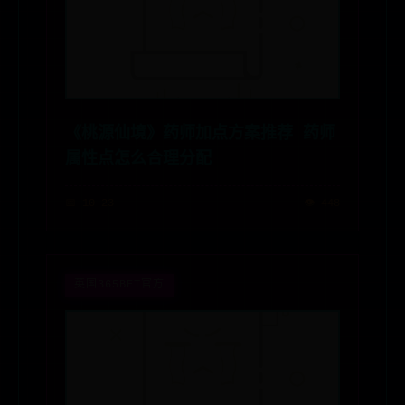
《桃源仙境》药师加点方案推荐 药师
属性点怎么合理分配
📅 10-23
👁️ 448
英国365BET官方