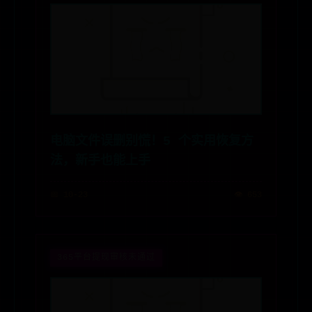
电脑文件误删别慌！5 个实用恢复方
法，新手也能上手
📅 10-23
👁️ 653
365平台提现审核未通过