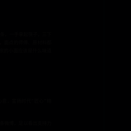
条，一手拿起筷子，三下
右，面点的师傅、原材料都
宗的小面应该是什么味道
意，宣扬时代“匠心”精
一条微博，足以看出支持力