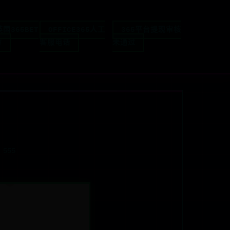
英国365BET
OFFICE365人工
365平台提现审核
方
客服电话
未通过
️ 555