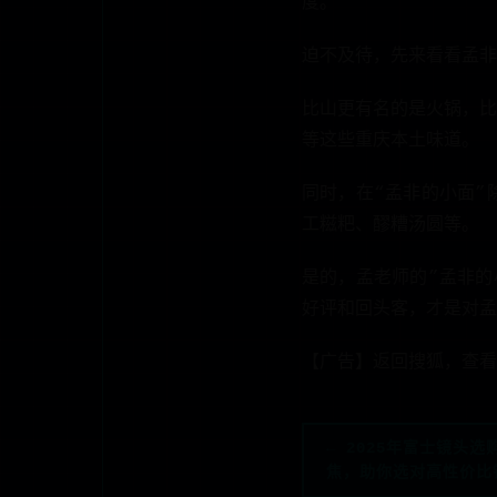
度。
迫不及待，先来看看孟非
比山更有名的是火锅，比
等这些重庆本土味道。
同时，在“孟非的小面”
工糍粑、醪糟汤圆等。
是的，孟老师的”孟非的
好评和回头客，才是对孟
【广告】返回搜狐，查看
← 2025年富士镜
焦，助你选对高性价比