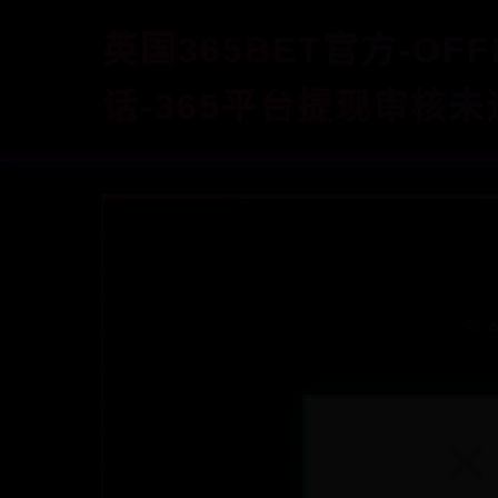
英国365BET官方-OF
话-365平台提现审核未
📁