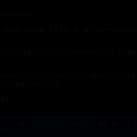
的小面都有什么？
火锅更诱人的是小面。在孟非的小面，自然首当其冲的是地道的
除了可以吃到重庆小面外，还能吃到其他种类的面条。还有重庆
小面“的确是明星店；但有小面情节的人，对小面的挑剔一定是
非的小面最有说明性的肯定。
更多
头选购指南：十款热门富士镜头质量怎么样值得买吗？涵盖广角、定焦、
镜头！