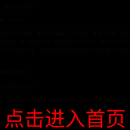
一碗小面开始的
样，不夸张
在街边支个面摊，摆上几张桌椅，几张长凳，食客一手端一碗面
解决掉。而“孟非的小面”馆也只有150个平方，餐位70个左
做出正宗重庆小面，孟非还带着面点的师傅，专程去重庆寻找正
赠送的对联：
碗小面老少咸宜。”
，孟非致力于通过做一碗“最有品质”重庆小面，传递我们的心
点击进入首页
相【见境TRENDS】，同落位在屯儿里的德云社掌门郭老师的