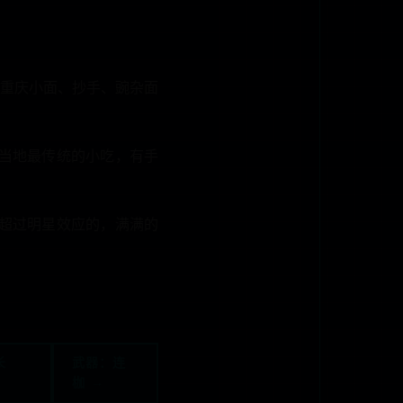
重庆小面、抄手、豌杂面
当地最传统的小吃，有手
超过明星效应的，满满的
长
武器：连
枷 →