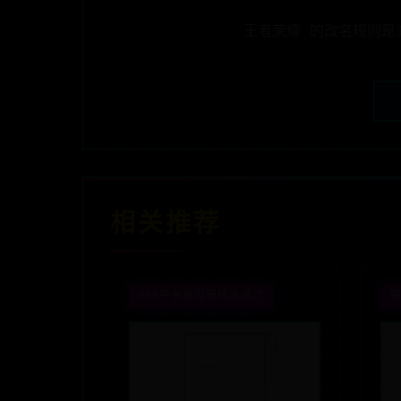
王者荣耀 的改名规则是
相关推荐
365平台提现审核未通过
英