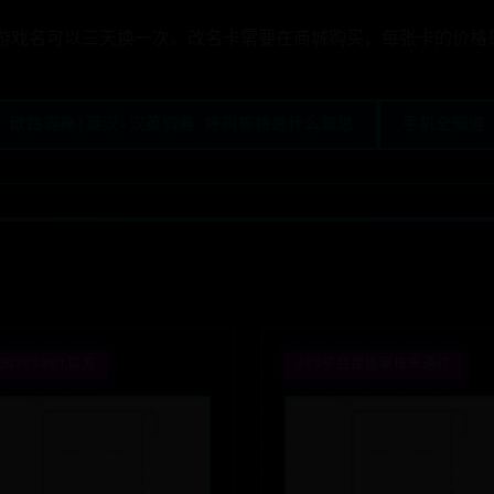
游戏名可以三天换一次。改名卡需要在商城购买，每张卡的价格是
← 欧路词典|英汉-汉英词典 呼叫等待是什么意思
手机全知道 
国365BET官方
365平台提现审核未通过