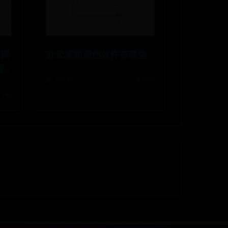
画网
办公桌面调色软件有哪些
漫
📅 09-30
👁️ 910
️ 698