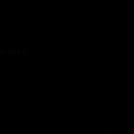
用一次更名卡。