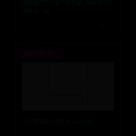
海鲜餐厅菜单名字有哪些 海鲜餐厅经
典菜品介绍
📅 06-27
👁️ 3137
英国365BET官方
王者荣耀退出战队多久可以加