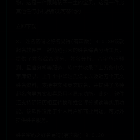
物，这是一件跟随孩子一生的宝贝，这是一件比
其他任何小礼品都无可替代的
立即下载
3. 姓名密码之好名易得(有声版) 9.0.30该款
起名软件是一款功能强大的姓名综合分析工具，
提供了姓名综合评分、姓名分析、八字命运预
测、星座分析等服务。软件共收录了上万条中文
字库记录、上千个中华姓氏记录以及近万个英文
姓名资料，支持中文和英文取名，并提供了多种
起名向导方案和喜忌用字显示功能。此外，软件
还支持阴阳历相互转换和姓名评分朗读等实用功
能。该软件适用于个人用户和商业用途，可对外
提供姓名服务。
姓名密码之好名易得(有声版) 9.0.30